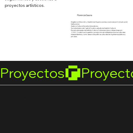
proyectos artísticos.
Florencia Gauna
Magister en Dirección y Gestión de Organizaciones. Licenciada en Comunicación
Institucional.
Gestora Cultural. Docente Universitaria.
Socia fundadora de Capital Creativo, estudio de Gestión Cultural.
Es parte del equipo de Instituto Cultura Contemporánea y dirige el espacio
220CC. Colabora en la gestión y producción de múltiples proyectos culturales
independientes y como asesora de políticas culturales de organismos públicos y
privados.
Proyectos
Julio Le Parc
Bithouse
Naranja X