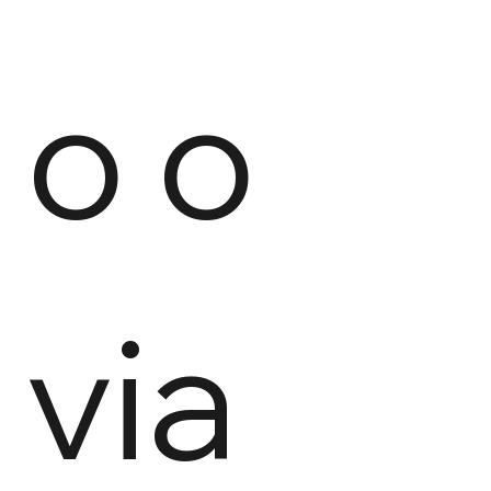
o o 
via 