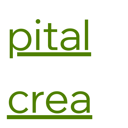
pital
crea