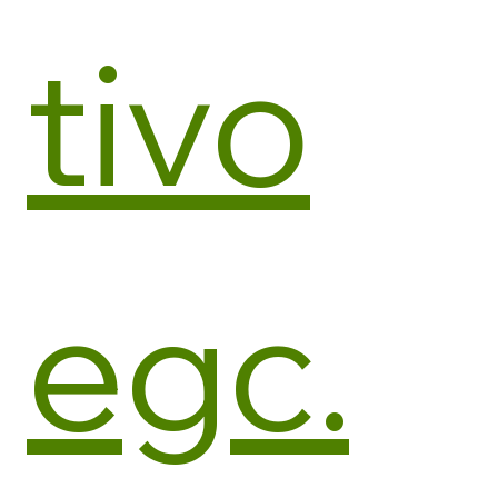
tivo
egc.