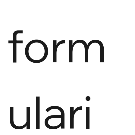
form
ulari