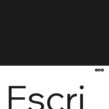
MUVA
Rogelio Polesello
San Ignacio,
Naranja X
Paraguay
Pool & Marianella
Cien Días Galería
Escri