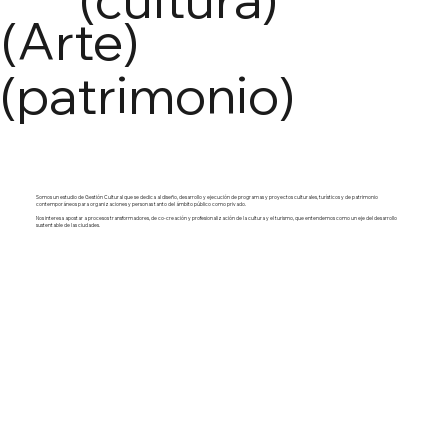
(Arte)
(patrimonio)
Somos un estudio de Gestión Cultural que se dedica al diseño, desarrollo y ejecución de programas y proyectos culturales, turísticos y de patrimonio
contemporáneos para organizaciones y personas tanto del ámbito público como privado.
Nos interesa apostar a procesos transformadores, de co-creación y profesionalización de la cultura y el turismo, que entendemos como un eje del desarrollo
sustentable de las ciudades.