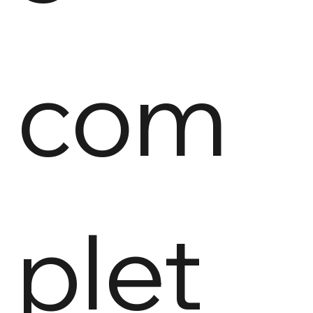
com
plet