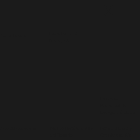
X
Leandro Erlich
Casa Toledo
Naranja X
Empresa
Provincial de
Energía Córdoba
Museo Histórico Villa
Feria del Libro y
ArteCO Corrientes
del Rosario
Creatividad Río