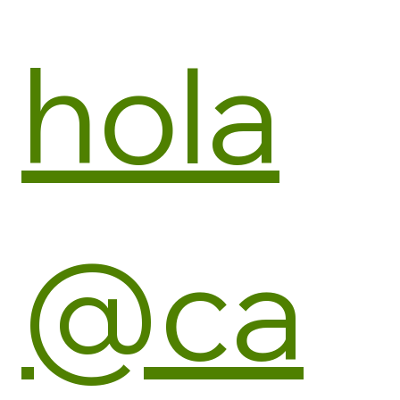
hola
@ca