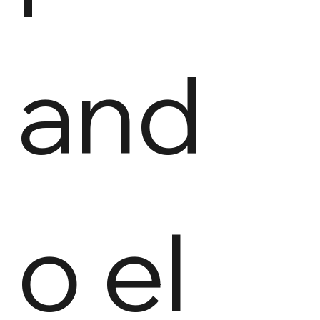
and
o el 