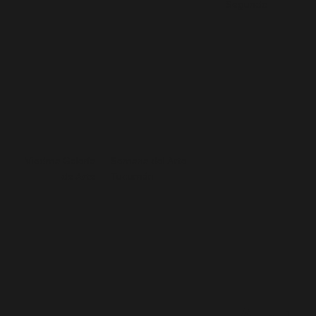
Segundo
Viedma Galería
Semana del Arte
de Arte
Tucumán