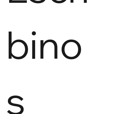
bino
s 