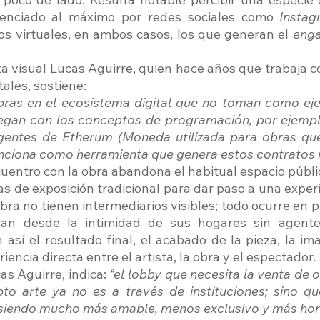
tenciado al máximo por redes sociales como 
Instag
os virtuales, en ambos casos, los que generan el 
eng
ta visual Lucas Aguirre, quien hace años que trabaja c
tales, sostiene:
ras en el ecosistema digital que no toman como eje
uegan con los conceptos de programación, por ejempl
ligentes de Etherum (Moneda utilizada para obras qu
ciona como herramienta que genera estos contratos in
cuentro con la obra abandona el habitual espacio público
s de exposición tradicional para dar paso a una experi
obra no tienen intermediarios visibles; todo ocurre en 
oran desde la intimidad de sus hogares sin agente
 así el resultado final, el acabado de la pieza, la imag
iencia directa entre el artista, la obra y el espectador.
as Aguirre, indica: 
“el lobby que necesita la venta de o
to arte ya no es a través de instituciones; sino que
siendo mucho más amable, menos exclusivo y más horiz