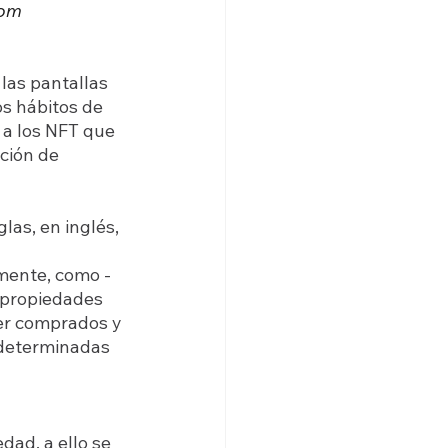
com
las pantallas 
s hábitos de 
 a los NFT que 
ción de 
as, en inglés, 
lmente, como -
 propiedades 
er comprados y 
 determinadas 
dad, a ello se 