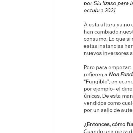
por Siu lizaso par
octubre 2021
A esta altura ya no
han cambiado nuestr
consumo. Lo que sí 
estas instancias han
nuevos inversores si
Pero para empezar: 
refieren a 
Non Fund
“Fungible”, en econ
por ejemplo- el dine
únicas. De esta man
vendidos como cualq
por un sello de aute
¿Entonces, cómo fu
Cuando una pieza de