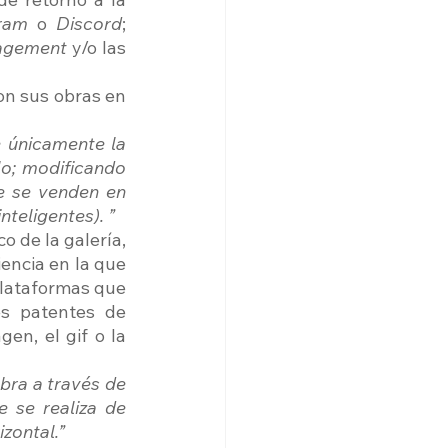
ram 
o 
Discord
; 
agement 
y/o las 
on sus obras en 
 únicamente la 
o; modificando 
e se venden en 
teligentes). ”
 de la galería, 
encia en la que 
plataformas que 
s patentes de 
en, el gif o la 
bra a través de 
 se realiza de 
ontal.” 