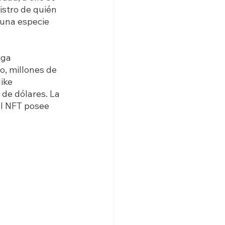
istro de quién 
una especie 
iga 
o, millones de 
ike 
de dólares. La 
el NFT posee 