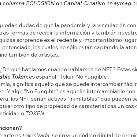
a la columna ECLOSIÓN de Capital Creativo en aymag.
 quedan dudas de que la pandemia y la vinculación con 
as formas de recibir la información y también nuestro
quizás sorprende es el reciente y importantísimo lugar
 potenciado, los cuales no sólo están captando la aten
no también de artistas.   
¿De qué hablamos cuando hablamos de NFT? Estas sigl
able Token
; es español “Token No Fungible”. 
omía, significa aquello que se puede intercambiar fáci
ro. Y algo “No Fungible” es aquello intercambiable con
era, los NFT serían activos "inimitables" que pueden s
uier otro tipo de propiedad de características únicas
nticidad o 
TOKEN
.
ncionan? 
 arte es 
tokenizada, 
se crea un código digital de propie