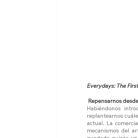
Everydays: The Firs
Repensarnos desde 
Habiéndonos intro
replantearnos cuále
actual. La comercia
mecanismos del ar
quedado quizás un p