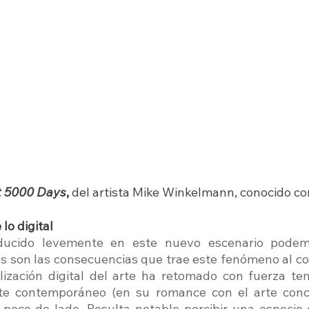
t 5000 Days
, 
del artista Mike Winkelmann, conocido c
lo digital
ducido levemente en este nuevo escenario podem
s son las consecuencias que trae este fenómeno al cont
lización digital del arte ha retomado con fuerza te
te contemporáneo (en su romance con el arte conce
oco de lado. Resulta notable percibir una especie d