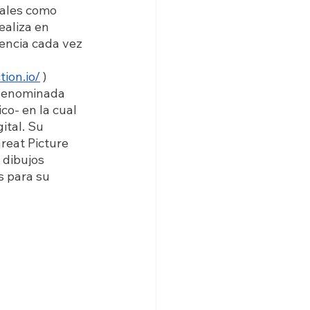
nales como 
ealiza en 
encia cada vez 
tion.io/
 ) 
 denominada 
co- en la cual 
ital. Su 
reat Picture 
 dibujos 
 para su 