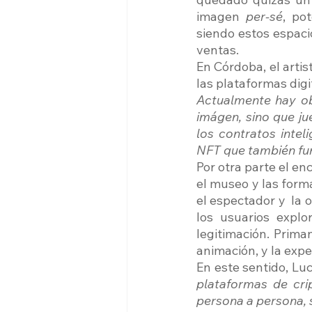
imagen 
per-sé
, po
siendo estos espaci
ventas. 
En Córdoba, el artis
las plataformas digi
Actualmente hay ob
imágen, sino que j
los contratos inte
NFT que también fun
Por otra parte el en
el museo y las forma
el espectador y  la 
los usuarios expl
legitimación. Priman
animación, y la exper
En este sentido, Luc
plataformas de crip
persona a persona, 