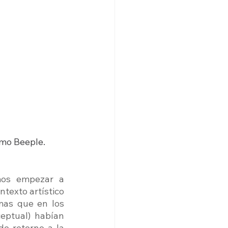
omo Beeple.
os empezar a 
exto artístico 
mas que en los 
ptual) habían 
e retorno a la 