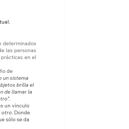
tual.
n determinados 
de las personas 
prácticas en el 
eño de 
o un sistema 
jetos brilla el 
n de llamar la 
ro”. 
s un vínculo  
 otro
. Donde 
ue sólo se da 