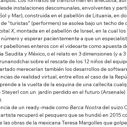
calipsis. Los formatos se transforman en anécdota, au
 desde instalaciones descomunales, envolventes y parti
(Sol y Mar), construida en el pabellón de Lituania, en d
de “turistas” (performers) se asolea bajo un techo de 
pital X
, montada en el pabellón de Israel, en la cual los
n número y esperar pacientemente a que un especialist
r pabellones enteros con el videoarte como apuesta d
ia Saudita y México, o el relato en 3 dimensiones (y a 3 
runanodchai sobre el rescate de los 12 niños del equipo
artado merecerían también los desarrollos de software
ncias de realidad virtual, entre ellos el caso de la Repú
rende a la vuelta de la esquina de una callecita cualqu
 Steyerl con un  jardín perdido en el futuro (Arsenale)  
. 
encia de un ready-made como 
Barca Nostra
 del suizo 
l artista recuperó el pesquero que se hundió en 2015 co
e las obras de la mexicana Teresa Margolles que golpe