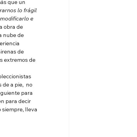
más que un 
rarnos lo frágil 
modificarlo e 
a obra de 
a nube de 
eriencia 
sirenas de 
os extremos de 
oleccionistas 
 de a pie,  no 
iguiente para 
n para decir 
 siempre, lleva 