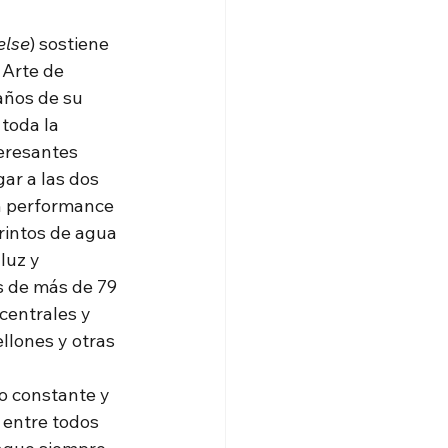
else
) sostiene 
 Arte de 
años de su 
 toda la 
eresantes 
gar a las dos 
n performance 
rintos de agua 
luz y 
s de más de 79 
centrales y 
llones y otras 
o constante y 
s entre todos 