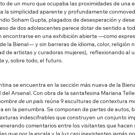
to de un muro que ocupaba las proximidades de una e
ta la simplicidad aparente y profundamente conmovedo
a indio Soham Gupta, plagados de desesperación y dese
beso de dos adolescentes parece dotar de sentido a todo
n encontrarse en una exhibición abierta —como expres
de la Bienal— y sin barreras de idioma, color, religión n
d de artistas y curadoras mujeres),  reflexionando al 
 y, sobre todo, el futuro. 
tina se encuentra en la sección más nueva de la Biena
l del Arsenal. Con obra de la santafesina Mariana Telle
 nombre de un país
 reúne 9 esculturas de contextura m
tra en la penumbra. Se componen de partes de autos, b
texturas indescifrables que construyen un conjunto imp
enerando comentarios entre los visitantes que hacen
ías que por la escala y la luz casi inexistentes jamás po