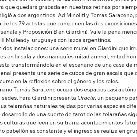
ra que quedará grabada en nuestras retinas por siempr
eligió a dos argentinos, Ad Minoliti y Tomás Saraceno, 
n de los 79 artistas que componen las dos exposiciones
senale y Proposición B en Giardini). Vale la pena menc
ill Mulleady, uruguaya con lazos argentinos. 
on dos instalaciones: una serie mural en Giardini que ir
ores en la sala y dos maniquíes mitad animal, mitad hu
sta transformándola en el escenario de una casa de 
enal presenta una serie de cubos de gran escala que 
urso en la reflexión sobre el género y los roles. 
umano Tomás Saraceno ocupa dos espacios casi autóno
 sedes. Para Giardini presenta 
Oracle
, un pequeño pab
s telarañas naturales tejidas por varias especies dife
desarrollo de una suerte de tarot de las telarañas sig
 culturas que leen en su trama acontecimientos futuros
o pabellón es constante y el ingreso se realiza en gru