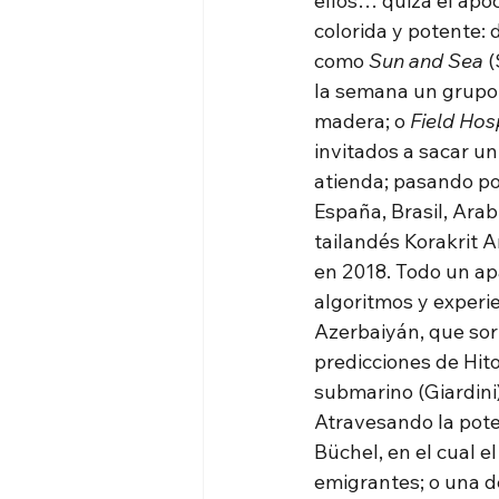
ellos… quizá el apo
colorida y potente:
como 
Sun and Sea
 
la semana un grupo 
madera; o 
Field Hos
invitados a sacar u
atienda; pasando po
España, Brasil, Arab
tailandés Korakrit A
en 2018. Todo un ap
algoritmos y experie
Azerbaiyán, que sorp
predicciones de Hito
submarino (Giardini)
Atravesando la pot
Büchel, en el cual e
emigrantes; o una d