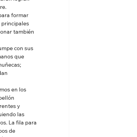
e. 
para formar 
 principales 
ionar también 
rumpe con sus 
manos que 
muñecas; 
dan 
mos en los 
ellón 
rentes y 
uiendo las 
. La fila para 
pos de 