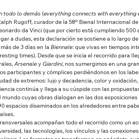
n todo lo demás
 (
everything connects with everything 
alph Rugoff, curador de la 58º Bienal Internacional de
Leonardo da Vinci (que por cierto está cumpliendo 500 
ugar a dudas, esta declaración se sostiene a lo largo de
más de 3 días en la 
Biennale
: que vivas en tiempos int
resting times). Desde que se inicia el recorrido para lle
ales, 
Arsenale
 y 
Giardini
, nos sumergimos en una gra
os participantes y cómplices perdiéndonos en los labe
dad de extremos: lujo y decadencia, color y oxidación, 
encia continúa y llega a su cúspide con las propuesta
l mundo cuyas obras dialogan en las dos exposiciones 
90 espacios diseminados en los alrededores entre pabe
aíses. 
ransversales acompañan todo el recorrido como un ec
diversidad, las tecnologías, los vínculos y las conexione