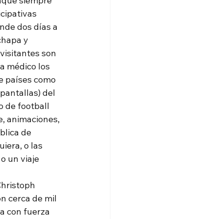
nque siempre 
cipativas 
onde dos días a 
chapa y 
 visitantes son 
a médico los 
e países como 
pantallas) del 
 de football 
, animaciones, 
blica de 
iera, o las 
o un viaje 
Christoph 
n cerca de mil 
a con fuerza 