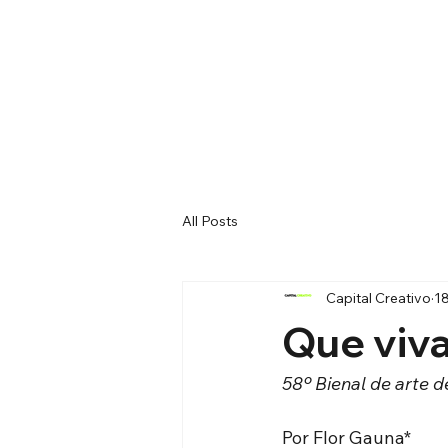
All Posts
Capital Creativo
1
Que viv
58º Bienal de arte d
Por Flor Gauna*