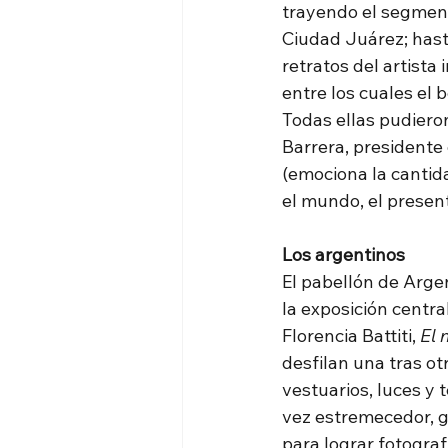
trayendo el segmen
Ciudad Juárez; has
retratos del artist
entre los cuales el 
Todas ellas pudiero
Barrera, presidente 
(emociona la cantida
el mundo, el presente
Los argentinos
El pabellón de Argen
la exposición centra
Florencia Battiti,
 El
desfilan una tras o
vestuarios, luces y 
vez estremecedor, g
para lograr fotograf