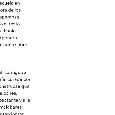
scuela en 
ra de los 
speranza, 
 el resto.  
a Paolo 
i género 
unísono sobre 
l, contiguo a 
ría, curada por 
onstruosa que 
alcones, 
actante y a la 
 malabares 
drán lograr. 